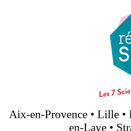
Aix-en-Provence • Lille •
en-Laye • St