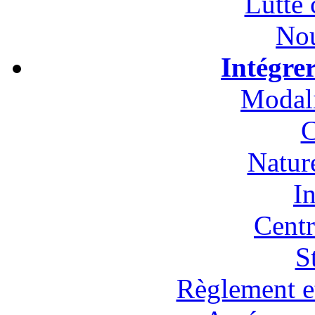
Lutte 
Nou
Intégre
Modali
C
Natur
In
Cent
S
Règlement et