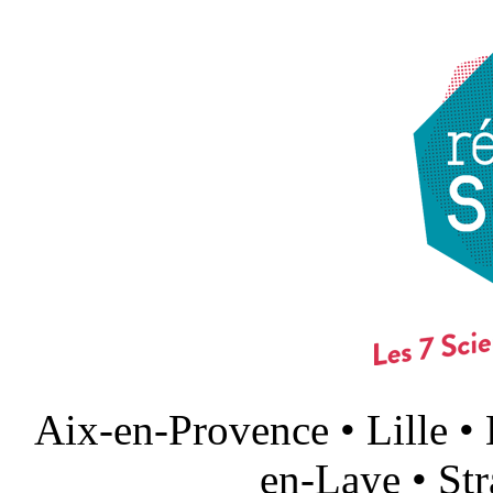
Aix-en-Provence • Lille •
en-Laye • St