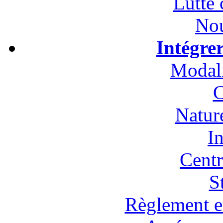
Lutte 
Nou
Intégre
Modali
C
Natur
In
Cent
S
Règlement et