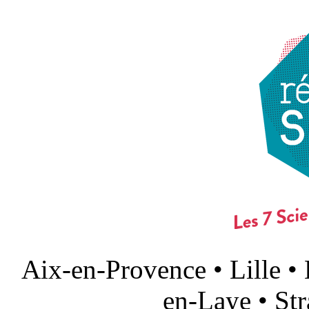
Aix-en-Provence • Lille •
en-Laye • St