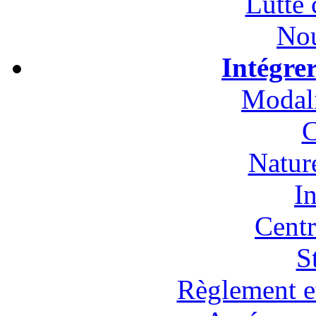
Lutte 
Nou
Intégre
Modali
C
Natur
In
Cent
S
Règlement et