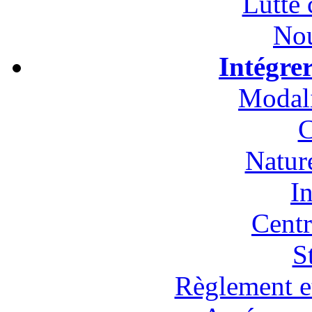
Lutte 
Nou
Intégre
Modali
C
Natur
In
Cent
S
Règlement et