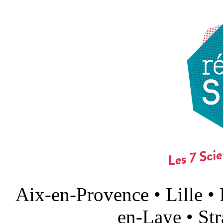
Aix-en-Provence • Lille •
en-Laye • St