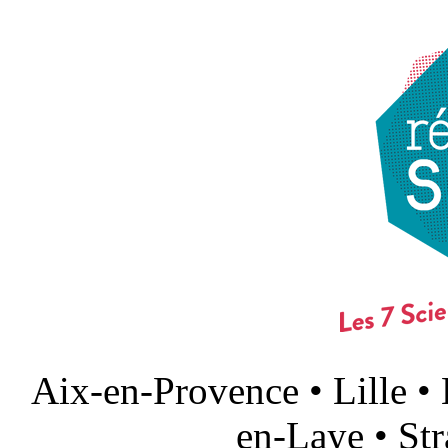
Aix-en-Provence • Lille •
en-Laye • St