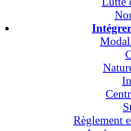
Lutte 
Nou
Intégre
Modali
C
Natur
In
Cent
S
Règlement et