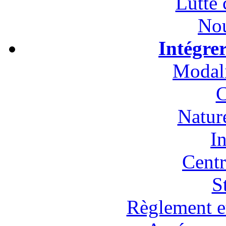
Lutte 
Nou
Intégre
Modali
C
Natur
In
Cent
S
Règlement et