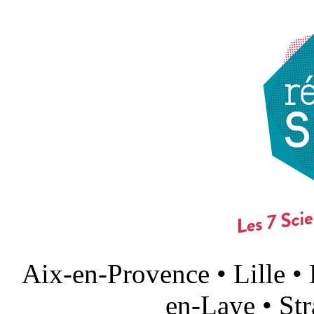
Aix-en-Provence • Lille •
en-Laye • St