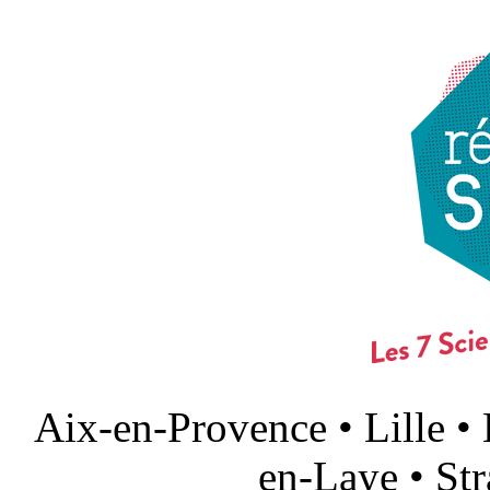
Aix-en-Provence • Lille •
en-Laye • St