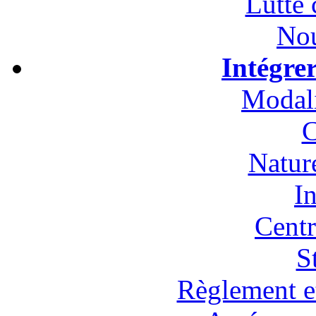
Lutte 
Nou
Intégre
Modali
C
Natur
In
Cent
S
Règlement et